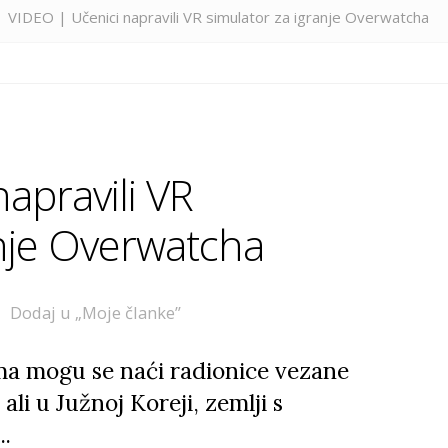
VIDEO | Učenici napravili VR simulator za igranje Overwatcha
apravili VR
anje Overwatcha
Dodaj u „Moje članke”
ma mogu se naći radionice vezane
ali u Južnoj Koreji, zemlji s
..