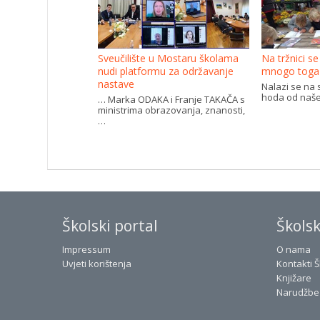
Sveučilište u Mostaru školama
Na tržnici s
nudi platformu za održavanje
mnogo toga
nastave
Nalazi se na
hoda od naše
… Marka ODAKA i Franje TAKAČA s
ministrima obrazovanja, znanosti,
…
Školski portal
Škols
Impressum
O nama
Uvjeti korištenja
Kontakti 
Knjižare
Narudžbe 