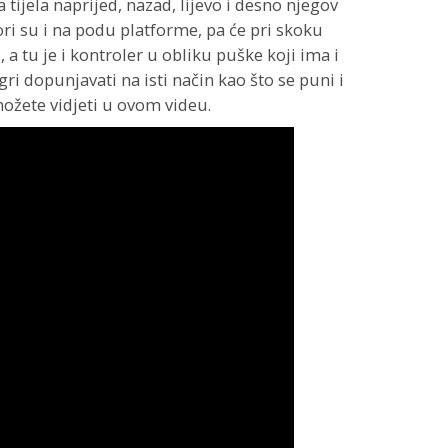
tijela naprijed, nazad, lijevo i desno njegov
ori su i na podu platforme, pa će pri skoku
, a tu je i kontroler u obliku puške koji ima i
igri dopunjavati na isti način kao što se puni i
ožete vidjeti u ovom videu.