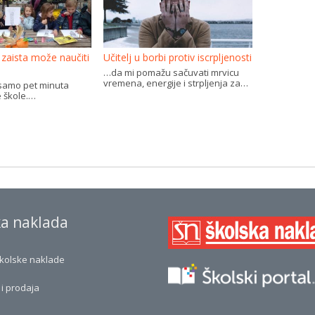
e zaista može naučiti
Učitelj u borbi protiv iscrpljenosti
…da mi pomažu sačuvati mrvicu
vremena, energije i strpljenja za…
 samo pet minuta
 škole.…
ka naklada
Školske naklade
i prodaja