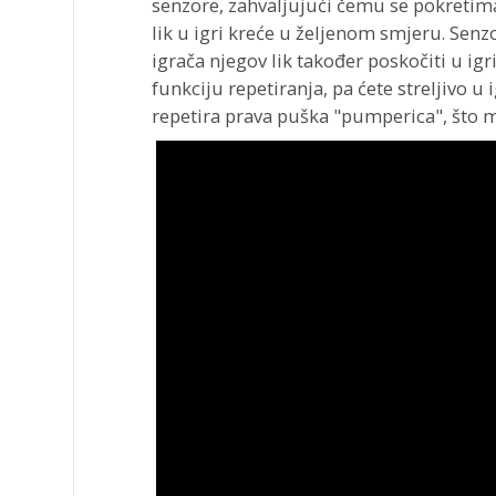
senzore, zahvaljujući čemu se pokretima 
lik u igri kreće u željenom smjeru. Senz
igrača njegov lik također poskočiti u igri
funkciju repetiranja, pa ćete streljivo u 
repetira prava puška "pumperica", što m