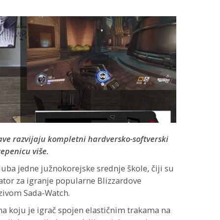
tave razvijaju kompletni hardversko-softverski
tepenicu više.
luba jedne južnokorejske srednje škole, čiji su
lator za igranje popularne Blizzardove
zivom Sada-Watch.
na koju je igrač spojen elastičnim trakama na