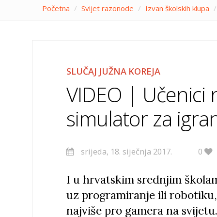
Početna
/
Svijet razonode
/
Izvan školskih klupa
/
SLUČAJ JUŽNA KOREJA
VIDEO | Učenici n
simulator za igr
srijeda, 18. siječnja 2017.
0
I u hrvatskim srednjim škola
uz programiranje ili robotiku, 
najviše pro gamera na svijetu.