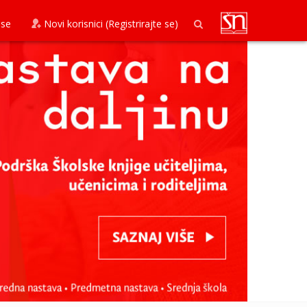
 se
Novi korisnici (Registrirajte se)
x